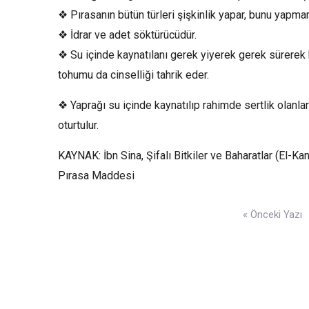
❖ Pırasanın bütün türleri şişkinlik yapar, bunu yapmama
❖ İdrar ve adet söktürücüdür.
❖ Su içinde kaynatılanı gerek yiyerek gerek sürerek ba
tohumu da cinselliği tahrik eder.
❖ Yaprağı su içinde kaynatılıp rahimde sertlik olanla
oturtulur.
KAYNAK: İbn Sina, Şifalı Bitkiler ve Baharatlar (El-K
Pırasa Maddesi
Yazı
« Önceki Yazı
gezinmesi