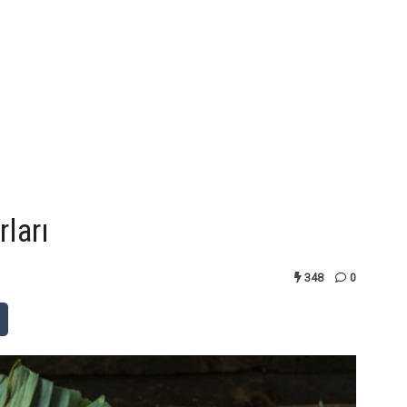
rları
348
0