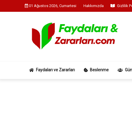
Skip
01 Ağustos 2026, Cumartesi
Hakkımızda
Gizlilik P
to
content
Faydaları ve Zararları
Beslenme
Gün