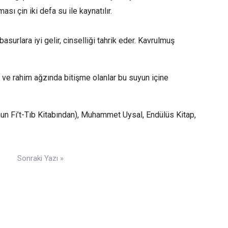
sı çin iki defa su ile kaynatılır.
surlara iyi gelir, cinselliği tahrik eder. Kavrulmuş
r ve rahim ağzında bitişme olanlar bu suyun içine
anun Fi’t-Tıb Kitabından), Muhammet Uysal, Endülüs Kitap,
Sonraki Yazı »