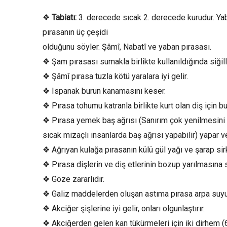
❖
Tabiatı:
3. derecede sıcak 2. derecede kurudur. Yab
pırasanın üç çeşidi
olduğunu söyler. Şâmî, Nabatî ve yaban pırasası.
❖ Şam pırasası sumakla birlikte kullanıldığında siğille
❖ Şâmî pırasa tuzla kötü yaralara iyi gelir.
❖ Ispanak burun kanamasını keser.
❖ Pırasa tohumu katranla birlikte kurt olan diş için bu
❖ Pırasa yemek baş ağrısı (Sanırım çok yenilmesini 
sıcak mizaçlı insanlarda baş ağrısı yapabilir) yapar v
❖ Ağrıyan kulağa pırasanın külü gül yağı ve şarap sirke
❖ Pırasa dişlerin ve diş etlerinin bozup yarılmasına 
❖ Göze zararlıdır.
❖ Galiz maddelerden oluşan astıma pırasa arpa suyu il
❖ Akciğer şişlerine iyi gelir, onları olgunlaştırır.
❖ Akciğerden gelen kan tükürmeleri için iki dirhem (6.2