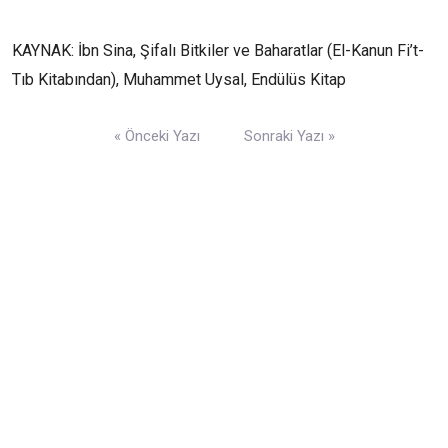
KAYNAK: İbn Sina, Şifalı Bitkiler ve Baharatlar (El-Kanun Fi’t-
Tıb Kitabından), Muhammet Uysal, Endülüs Kitap
Yazı
« Önceki Yazı
Sonraki Yazı »
gezinmesi